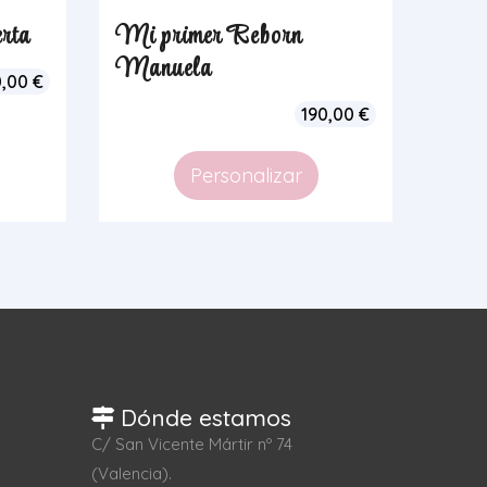
rta
Mi primer Reborn
Manuela
0,00
€
190,00
€
Personalizar
Dónde estamos
C/ San Vicente Mártir nº 74
(Valencia).