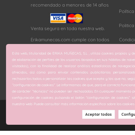
recomendado a menores de 14 años
Polític
Politic
Venta segura en toda nuestra web.
Erikamunecas.com cumple con todos
Condici
los protocolos SSL
Esta web, titularidad de ERIKA MUÑECAS, S.L , utiliza cookies propias y de
Configu
de elaboración de perfiles de los usuarios basadas en sus hábitos de nav
visitadas), con la finalidad de realizar análisis estadísticos de navegaci
ofrecidos, así como para enviar contenidos publicitarios personalizad
rechazarlas todas o personalizar las cookies que acepta y las que no, según
“configuración de cookies”. Le informamos de que, para el correcto funciona
de carácter “técnicas” no pueden ser rechazadas. En cualquier momento pu
configuración de cookies pulsando el botón “configuración de cookies” si
nuestra web. Puede consultar más información específica sobre las cookies