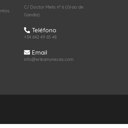
C/ Doctor Melis nº 6 (Grao de
entos
Gandía).
Teléfono
+34 642 49 65 48
Email
info@erikamunecas.com