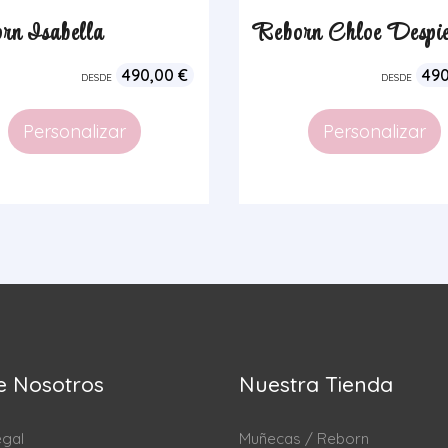
rn Isabella
Reborn Chloe Despie
490,00
€
49
DESDE
DESDE
Personalizar
Personalizar
e Nosotros
Nuestra Tienda
egal
Muñecas / Reborn