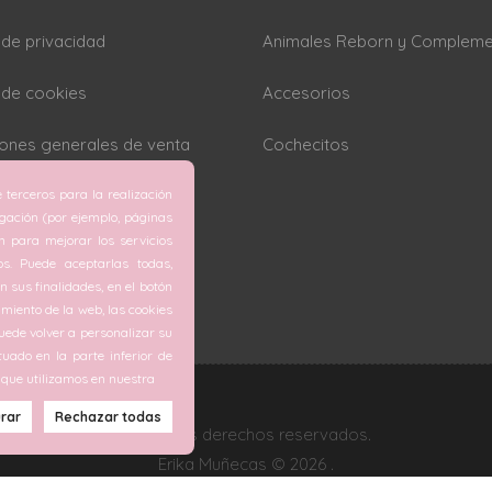
a de privacidad
Animales Reborn y Complem
a de cookies
Accesorios
ones generales de venta
Cochecitos
 terceros para la realización
rar cookies
egación (por ejemplo, páginas
ón para mejorar los servicios
os. Puede aceptarlas todas,
 sus finalidades, en el botón
miento de la web, las cookies
ede volver a personalizar su
tuado en la parte inferior de
 que utilizamos en nuestra
Todos los derechos reservados.
Erika Muñecas © 2026 .