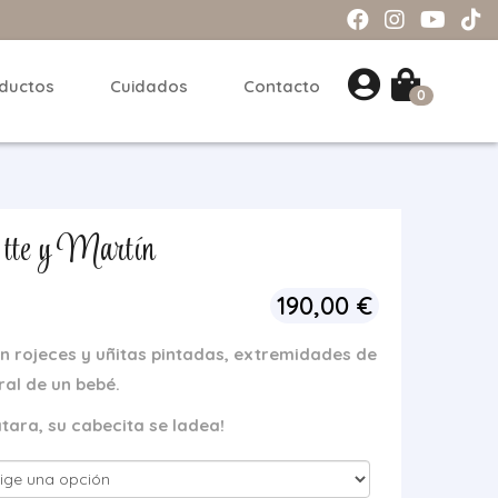
ductos
Cuidados
Contacto
0
tte y Martín
190,00
€
n rojeces y uñitas pintadas, extremidades de
al de un bebé.
atara, su cabecita se ladea!