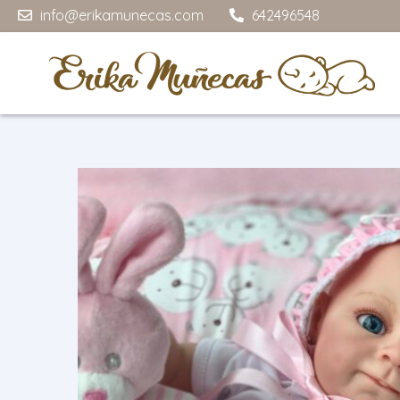
info@erikamunecas.com
642496548