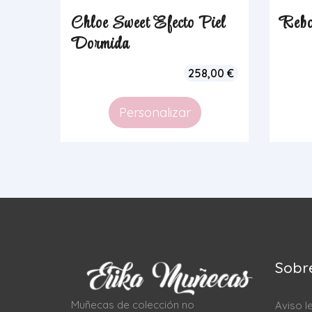
Chloe Sweet Efecto Piel
Rebo
Dormida
258,00
€
Personalizar
Sobr
Muñecas de colección no
Aviso l