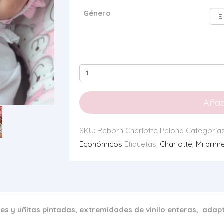
Género
Mi
primer
Reborn
Añadi
Charlotte
y
SKU:
Reborn Charlotte Pelona
Categoría
Martín
Económicos
Etiquetas:
Charlotte
,
Mi prim
cantidad
s y uñitas pintadas, extremidades de vinilo enteras,
adapta