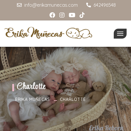
info@erikamunecas.com
642496548
Togg
navig
Charlotte
ERIKA MUÑECAS
CHARLOTTE