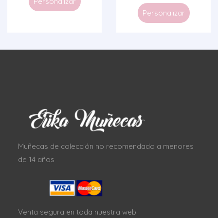
Personalizar
Personalizar
Muñecas de colección no recomendado a menores
de 14 años
Venta segura en toda nuestra web.