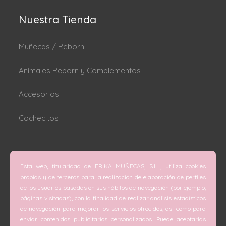
Nuestra Tienda
Muñecas / Reborn
Animales Reborn y Complementos
Accesorios
Cochecitos
Dónde estamos
Esta web, titularidad de ERIKA MUÑECAS, S.L , utiliza cookies
C/ San Vicente Mártir nº 74 (Valencia).
propias y de terceros para la realización de elaboración de perfiles
de los usuarios basadas en sus hábitos de navegación (por ejemplo,
C/ Doctor Melis nº 6 (Grao de Gandía).
páginas visitadas), con la finalidad de realizar análisis estadísticos
de navegación para mejorar los servicios ofrecidos, así como para
Teléfono
enviar contenidos publicitarios personalizados. Puede aceptarlas