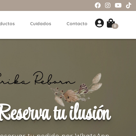
ductos
Cuidados
Contacto
0
Reserva tu ilusión
eservar tu pedido por WhatsApp