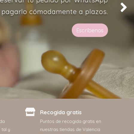
 pagarlo cómodamente a plazos.
Escríbenos
Recogida gratis
ada
Puntos de recogida gratis en
 tal y
nuestras tiendas de Valencia