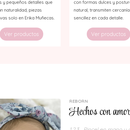
s y pequeños detalles que
con formas dulces y postur
n naturalidad, piezas
natural, transmiten cercanía
ivas solo en Erika Muñecas.
sencillez en cada detalle.
Ver productos
Ver productos
REBORN
Hechos con amo
1,2,3… Pincel en mano y a