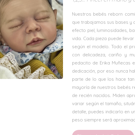
Nuestros bebés reborn comi
que trabajamos sus bases y ca
efecto piel, luminosidades, b
vida. Cada pieza puede llevar 
según el modelo. Todo el pr
con delicadeza, cariño y m
pedacito de Erika Muñecas e
dedicación, por eso nunca ha
parte de lo que los hace tan
mayoría de nuestros bebés re
de recién nacidos. Miden ap
variar según el tamaño, situá
detalle, puedes indicarlo en u
peso siempre será aproximado