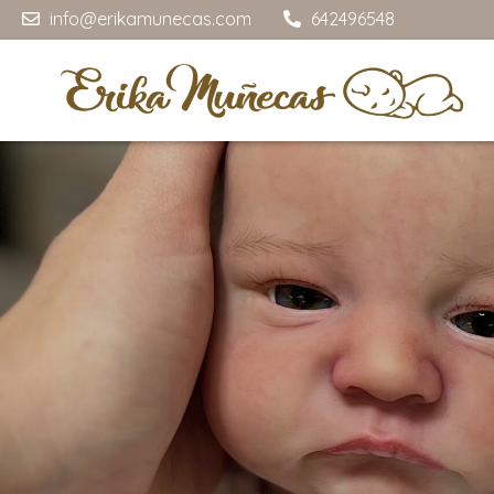
info@erikamunecas.com
642496548