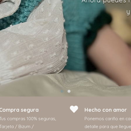
y
Compra segura
Hecho con amor
Tus compras 100% seguras,
Ponemos cariño en c
Tarjeta / Bizum /
detalle para que llegue