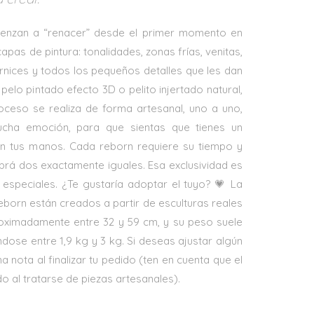
enzan a “renacer” desde el primer momento en
pas de pintura: tonalidades, zonas frías, venitas,
arnices y todos los pequeños detalles que les dan
pelo pintado efecto 3D o pelito injertado natural,
oceso se realiza de forma artesanal, uno a uno,
ucha emoción, para que sientas que tienes un
n tus manos. Cada reborn requiere su tiempo y
brá dos exactamente iguales. Esa exclusividad es
 especiales. ¿Te gustaría adoptar el tuyo? 💗 La
born están creados a partir de esculturas reales
roximadamente entre 32 y 59 cm, y su peso suele
ndose entre 1,9 kg y 3 kg. Si deseas ajustar algún
na nota al finalizar tu pedido (ten en cuenta que el
 al tratarse de piezas artesanales).