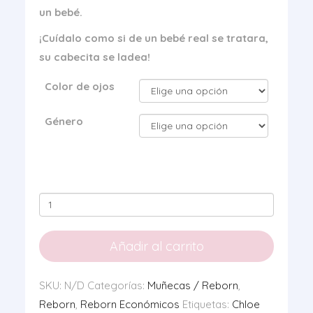
un bebé.
¡Cuídalo como si de un bebé real se tratara,
su cabecita se ladea!
Color de ojos
Género
Mi
primer
Reborn
Añadir al carrito
Chloe
y
SKU:
N/D
Categorías:
Muñecas / Reborn
,
Romeo
Reborn
,
Reborn Económicos
Etiquetas:
Chloe