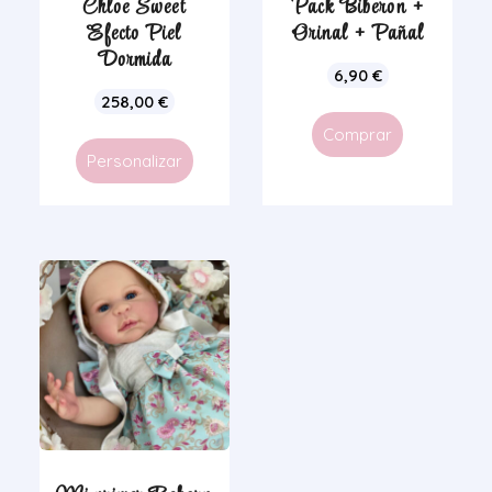
Chloe Sweet
Pack Biberon +
Efecto Piel
Orinal + Pañal
Dormida
6,90
€
258,00
€
Comprar
Personalizar