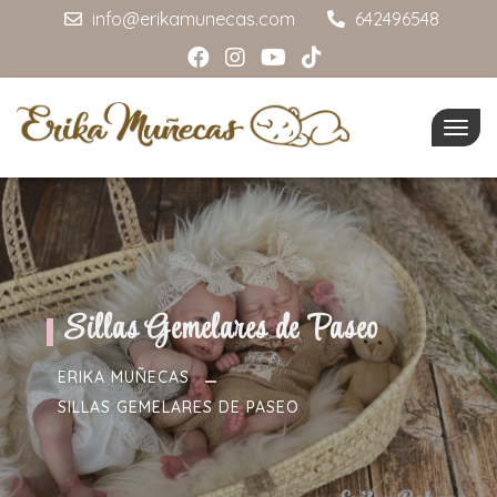
info@erikamunecas.com
642496548
Togg
navig
Sillas Gemelares de Paseo
ERIKA MUÑECAS
SILLAS GEMELARES DE PASEO