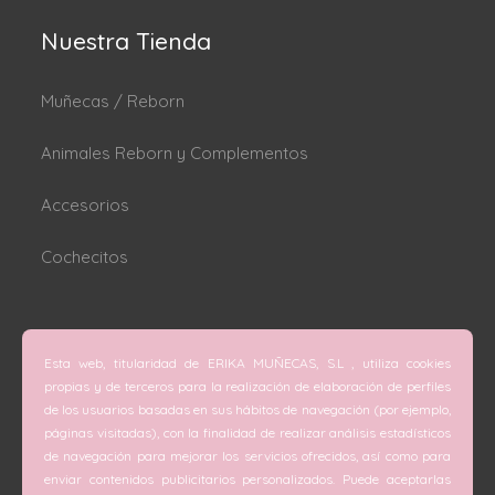
Nuestra Tienda
Muñecas / Reborn
Animales Reborn y Complementos
Accesorios
Cochecitos
Dónde estamos
Esta web, titularidad de ERIKA MUÑECAS, S.L , utiliza cookies
C/ San Vicente Mártir nº 74 (Valencia).
propias y de terceros para la realización de elaboración de perfiles
de los usuarios basadas en sus hábitos de navegación (por ejemplo,
C/ Doctor Melis nº 6 (Grao de Gandía).
páginas visitadas), con la finalidad de realizar análisis estadísticos
de navegación para mejorar los servicios ofrecidos, así como para
Teléfono
enviar contenidos publicitarios personalizados. Puede aceptarlas