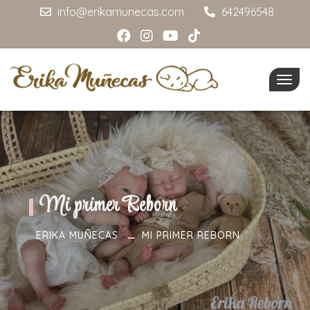
info@erikamunecas.com
642496548
Togg
navig
Mi primer Reborn
ERIKA MUÑECAS
MI PRIMER REBORN