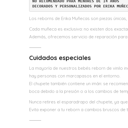
NO RECOMENDADO PARA MENORES DE 14 AÑOS
DECORADOS Y PERSONALIZADOS POR ERIKA MUÑE
Los reborns de Erika Muñecas son piezas únicas,
Cada muñeca es exclusiva: no existen dos exacta
Además, ofrecemos servicio de reparación para 
⸻
Cuidados especiales
La mayoría de nuestros bebés reborn de vinilo inc
hay personas con marcapasos en el entorno.
El chupete también contiene un imán: se recomien
boca debido a la presión o a los cambios de tem
Nunca retires el esparadrapo del chupete, ya que 
Evita exponer a tu reborn a cambios bruscos de 
⸻