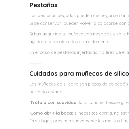
Pestañas
Las pestañas pegadas pueden despegarse con el t
Si se conservan, pueden volver a colocarse con cu
Si has adquirido tu muñeca con nosotros y se le
ayudarte a recolocarlas correctamente.
En el caso de pestañas injertadas, no tires de ell
⸻
Cuidados para muñecas de silic
Las muñecas de silicona son piezas de colección 
perfecto estado.
·Trátala con suavidad:
la silicona es flexible y 
·Cómo abrir la boca:
si necesitas abrirla, no esti
En su lugar, presiona suavemente las mejillas hac