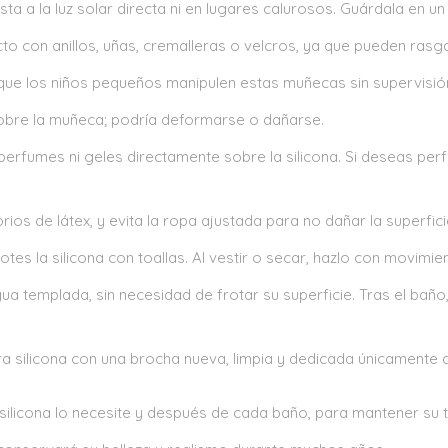
a a la luz solar directa ni en lugares calurosos. Guárdala en un 
to con anillos, uñas, cremalleras o velcros, ya que pueden rasgar
ue los niños pequeños manipulen estas muñecas sin supervisión
bre la muñeca; podría deformarse o dañarse.
perfumes ni geles directamente sobre la silicona. Si deseas per
rios de látex, y evita la ropa ajustada para no dañar la superfici
rotes la silicona con toallas. Al vestir o secar, hazlo con movimi
a templada, sin necesidad de frotar su superficie. Tras el baño,
a silicona con una brocha nueva, limpia y dedicada únicamente a 
silicona lo necesite y después de cada baño, para mantener su t