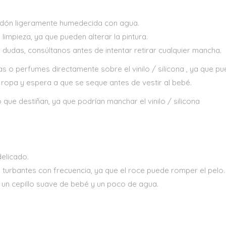
algodón ligeramente humedecida con agua.
limpieza, ya que pueden alterar la pintura.
s dudas, consúltanos antes de intentar retirar cualquier mancha.
ias o perfumes directamente sobre el vinilo / silicona , ya que pu
 ropa y espera a que se seque antes de vestir al bebé.
ue destiñan, ya que podrían manchar el vinilo / silicona
delicado.
o turbantes con frecuencia, ya que el roce puede romper el pelo.
a un cepillo suave de bebé y un poco de agua.