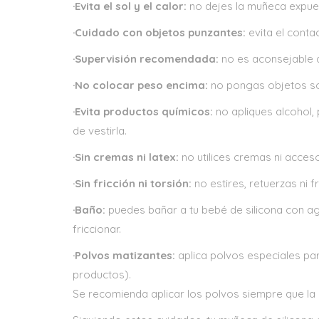
·Evita el sol y el calor:
no dejes la muñeca expuest
·Cuidado con objetos punzantes:
evita el contac
·Supervisión recomendada:
no es aconsejable q
·No colocar peso encima:
no pongas objetos so
·Evita productos químicos:
no apliques alcohol, 
de vestirla.
·Sin cremas ni latex:
no utilices cremas ni acceso
·Sin fricción ni torsión:
no estires, retuerzas ni f
·Baño:
puedes bañar a tu bebé de silicona con agu
friccionar.
·Polvos matizantes:
aplica polvos especiales par
productos).
Se recomienda aplicar los polvos siempre que la 