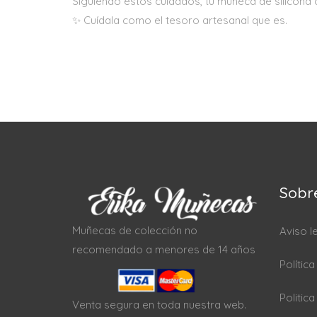
Siguiendo estos cuidados, tu muñeca de silicona
✨ Cuídala como el tesoro artesanal que es.
Sobr
Muñecas de colección no
Aviso l
recomendado a menores de 14 años
Polític
Politic
Venta segura en toda nuestra web.