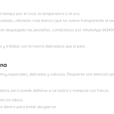
iempo por el roce, la temperatura o el uso.
idado, utilizando cola blanca (que se vuelve transparente al se
 han despegado las pestañas, contáctanos por WhatsApp 642496
as y trátalas con la misma delicadeza que el pelo.
ona
muy especiales, delicadas y valiosas. Requieren una atención pa
realista, pero puede dañarse si se estira o manipula con fuerza.
res los labios.
ia dentro para evitar desgarros.