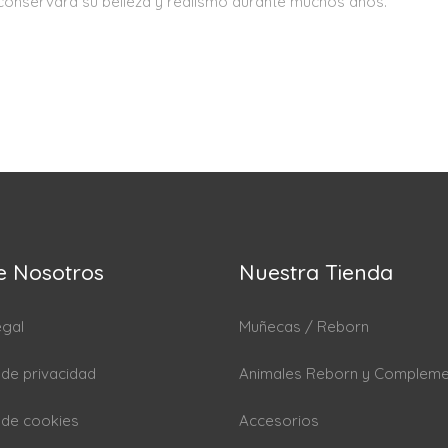
 conservará su belleza y realismo durante muchos años.
e Nosotros
Nuestra Tienda
egal
Muñecas / Reborn
a de privacidad
Animales Reborn y Complem
a de cookies
Accesorios