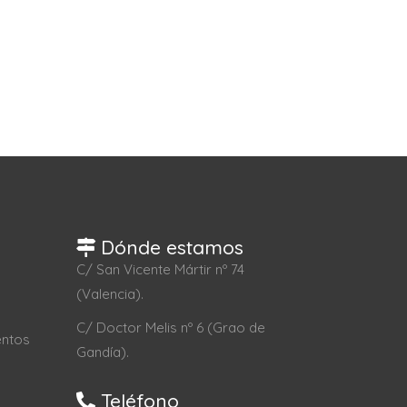
Dónde estamos
C/ San Vicente Mártir nº 74
(Valencia).
C/ Doctor Melis nº 6 (Grao de
entos
Gandía).
Teléfono