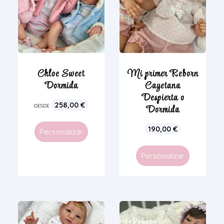
Chloe Sweet
Mi primer Reborn
Dormida
Cayetana
Despierta o
258,00
€
DESDE
Dormida
190,00
€
Personalizar
Personalizar