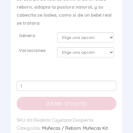
reborn, adapta la postura natural, y su
cabecita se ladea, como si de un bebé real
se tratara.
Género
Variaciones
Kit
Realista
Cayetana
Añadir al carrito
Despierta
cantidad
SKU:
Kit Realista Cayetana Despierta
Categorías:
Muñecas / Reborn
,
Muñecas Kit