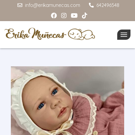
info@erikamunecas.com
642496548
Togg
navig