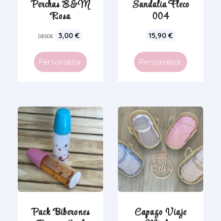
Perchas E&M
Sandalia Fleco
Rosa
004
3,00
€
15,90
€
DESDE
Personalizar
Personalizar
Pack Biberones
Capazo Viaje