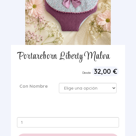
Portareborn Liberty Malva
32,00
€
Desde
Con Nombre
Portareborn
Liberty