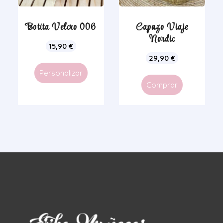
Botita Velcro 006
Capazo Viaje
Nordic
15,90
€
29,90
€
Personalizar
Comprar