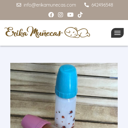
info@erikamunecas.com
642496548
Togg
navig