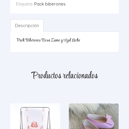
cantidad
Etiqueta:
Pack biberones
Descripción
Pack Biberones Rosa Zumo y Azul Leche
Productos relacionados