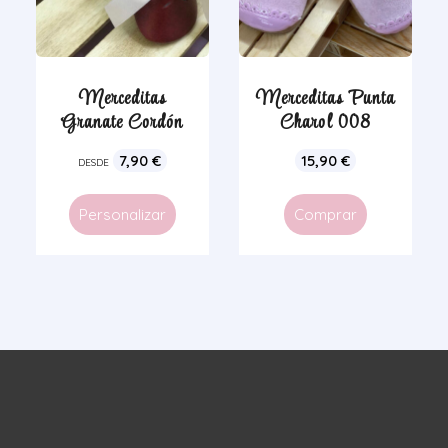
Merceditas
Merceditas Punta
Granate Cordón
Charol 008
7,90
€
15,90
€
DESDE
Personalizar
Comprar