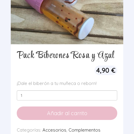
Pack Biberones Rosa y Azul
4,90
€
¡Dale el biberón a tu muñeca o reborn!
Pack
Biberones
Rosa
Añadir al carrito
y
Azul
Categorías:
Accesorios
,
Complementos