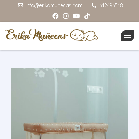
info@erikamunecas.com
642496548
Togg
navig