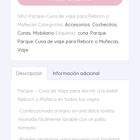
viaje
para
SKU:
Parque-Cuna de viaje para Reborn o
Reborn
Muñecas
Categorías:
Accesorios
,
Cochecitos
,
o
Cunas
,
Mobiliario
Etiquetas:
cuna
,
Parque
,
Muñecas
Parque-Cuna de viaje para Reborn o Muñecas
,
cantidad
Viaje
Descripción
Información adicional
Parque – Cuna de Viaje para dormir a tu bebé
Reborn o Muñeca en todos tus viajes.
-Confeccionado a mano en una dulce loneta
resinada fácilmente lavable con un paño
húmedo.
-Ruedas giratorias para moverlo con facilidad.