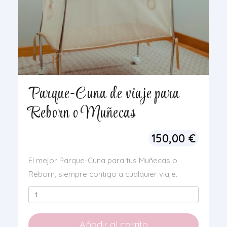
Parque-Cuna de viaje para
Reborn o Muñecas
150,00
€
El mejor Parque-Cuna para tus Muñecas o
Reborn, siempre contigo a cualquier viaje.
Parque-
Cuna
de
Añadir al carrito