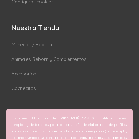
Configurar cookies
Nuestra Tienda
Muñecas / Reborn
Animales Reborn y Complementos
Accesorios
Cochecitos
Dónde estamos
Esta web, titularidad de ERIKA MUÑECAS, S.L , utiliza cookies
C/ San Vicente Mártir nº 74 (Valencia).
propias y de terceros para la realización de elaboración de perfiles
de los usuarios basadas en sus hábitos de navegación (por ejemplo,
C/ Doctor Melis nº 6 (Grao de Gandía).
páginas visitadas), con la finalidad de realizar análisis estadísticos