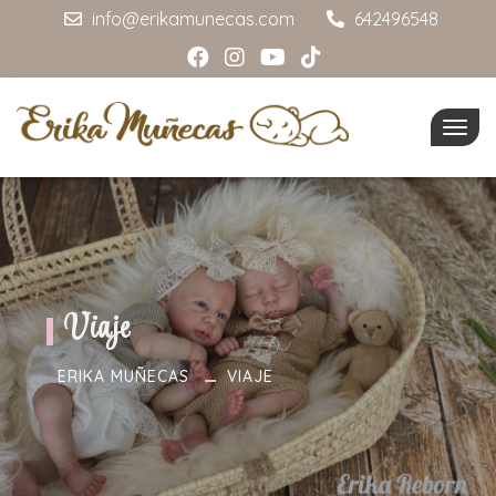
info@erikamunecas.com
642496548
Togg
navig
Viaje
ERIKA MUÑECAS
VIAJE