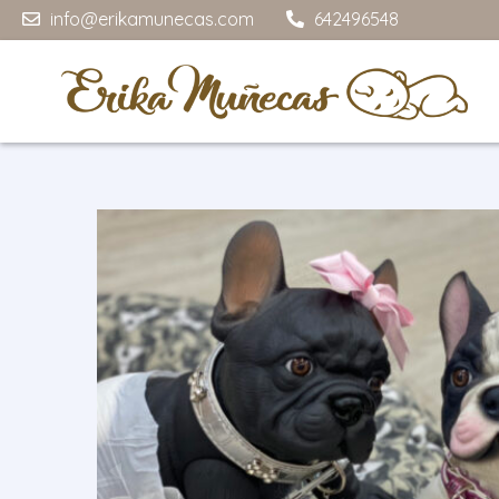
info@erikamunecas.com
642496548