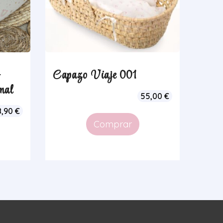
+
Capazo Viaje 001
mal
55,00
€
8,90
€
Comprar