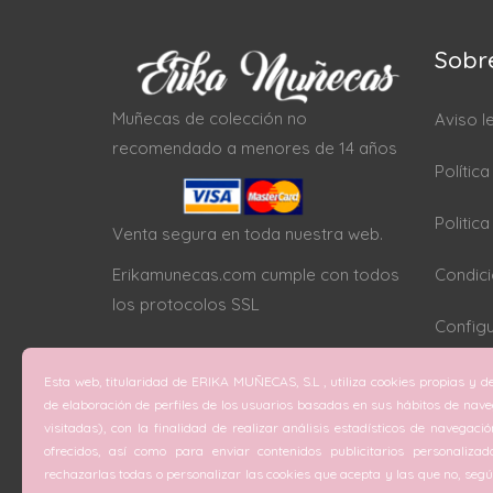
Sobr
Muñecas de colección no
Aviso l
recomendado a menores de 14 años
Polític
Politic
Venta segura en toda nuestra web.
Erikamunecas.com cumple con todos
Condici
los protocolos SSL
Configu
Esta web, titularidad de ERIKA MUÑECAS, S.L , utiliza cookies propias y de
de elaboración de perfiles de los usuarios basadas en sus hábitos de nav
visitadas), con la finalidad de realizar análisis estadísticos de navegaci
ofrecidos, así como para enviar contenidos publicitarios personalizad
rechazarlas todas o personalizar las cookies que acepta y las que no, según