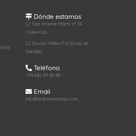
Dónde estamos
C/ San Vicente Mártir nº 74
(Valencia).
C/ Doctor Melis nº 6 (Grao de
entos
Gandía).
Teléfono
+34 642 49 65 48
Email
info@erikamunecas.com