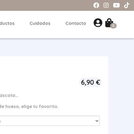
ductos
Cuidados
Contacto
0
6,90
€
 mascota…
e hueso, elige tu favorito.