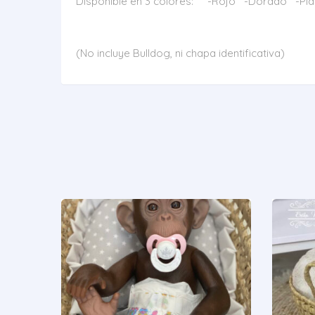
Disponible en 3 colores: -Rojo -Dorado -Pla
(No incluye Bulldog, ni chapa identificativa)