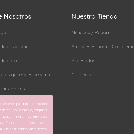
e Nosotros
Nuestra Tienda
egal
Muñecas / Reborn
a de privacidad
Animales Reborn y Complem
a de cookies
Accesorios
ones generales de venta
Cochecitos
rar cookies
 terceros para la realización
egación (por ejemplo, páginas
ón para mejorar los servicios
os. Puede aceptarlas todas,
 sus finalidades, en el botón