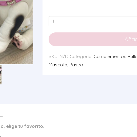
Collar
Huesos
cantidad
Añadi
SKU:
N/D
Categoría:
Complementos Bull
Mascota
,
Paseo
a…
, elige tu favorito.