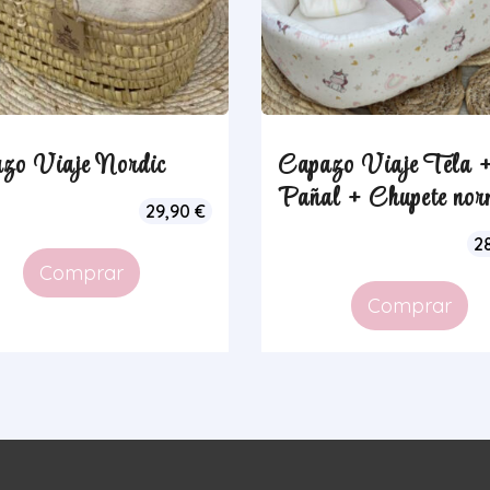
zo Viaje Nordic
Capazo Viaje Tela 
Pañal + Chupete nor
29,90
€
2
Comprar
Comprar