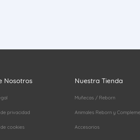
e Nosotros
Nuestra Tienda
egal
Muñecas / Reborn
a de privacidad
Animales Reborn y Complem
a de cookies
Accesorios