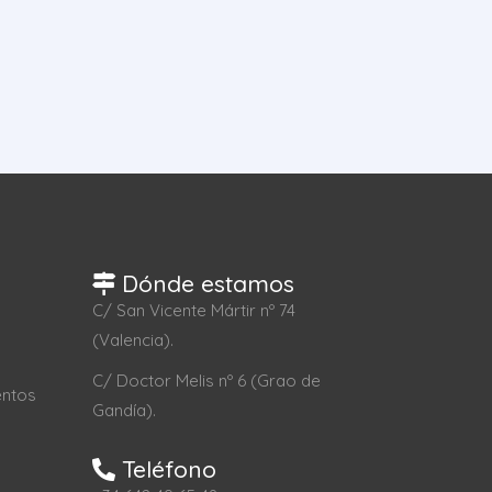
Dónde estamos
C/ San Vicente Mártir nº 74
(Valencia).
C/ Doctor Melis nº 6 (Grao de
entos
Gandía).
Teléfono