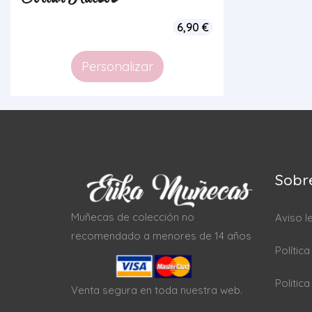
6,90
€
Personalizar
Sobr
Muñecas de colección no
Aviso l
recomendado a menores de 14 años
Polític
Politic
Venta segura en toda nuestra web.