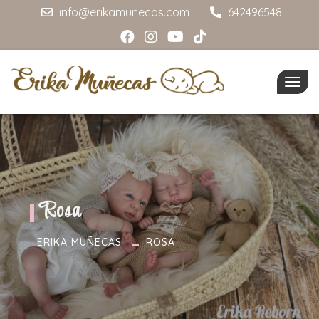
info@erikamunecas.com
642496548
Togg
navig
Rosa
ERIKA MUÑECAS
ROSA