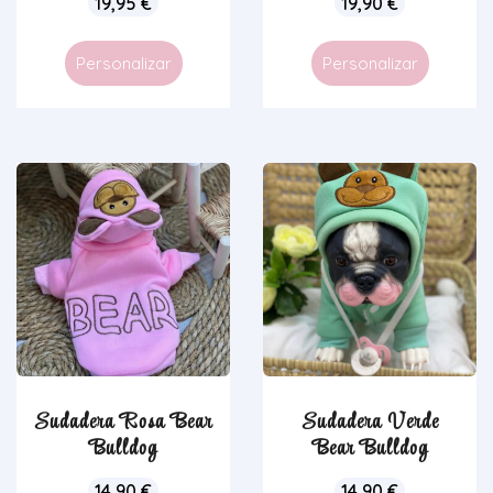
19,95
€
19,90
€
Personalizar
Personalizar
Sudadera Rosa Bear
Sudadera Verde
Bulldog
Bear Bulldog
14,90
€
14,90
€