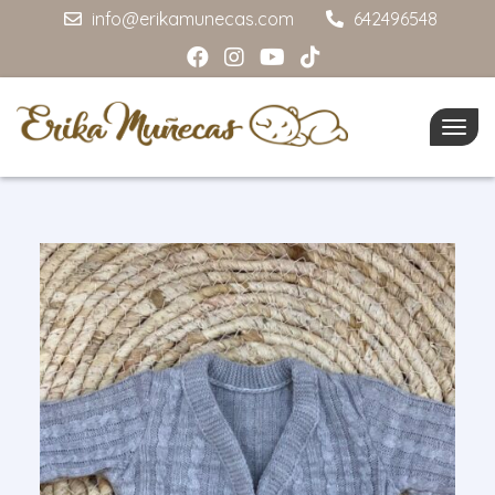
info@erikamunecas.com
642496548
Togg
navig