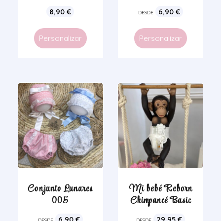
8,90
€
6,90
€
DESDE
Personalizar
Personalizar
Conjunto Lunares
Mi bebé Reborn
005
Chimpancé Basic
6,90
€
29,95
€
DESDE
DESDE