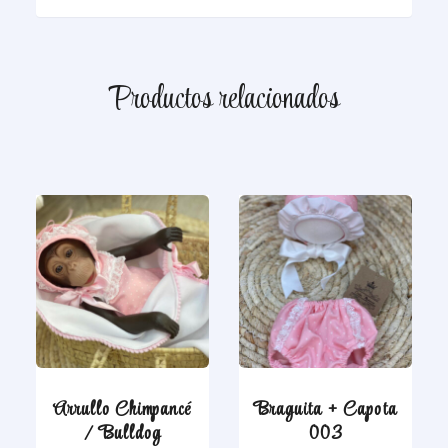
Productos relacionados
Arrullo Chimpancé
Braguita + Capota
/ Bulldog
003