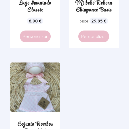
Lazo Imantado
Mi bebé Reborn
Classic
Chimpancé Basic
6,90
€
29,95
€
DESDE
Personalizar
Personalizar
Cojunto Rombos