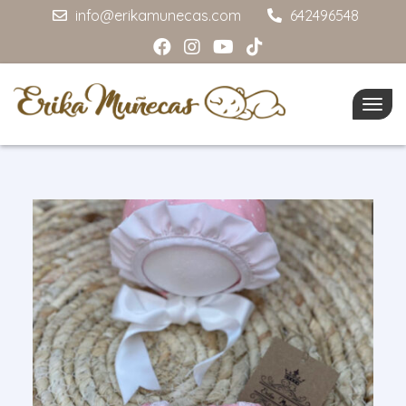
info@erikamunecas.com
642496548
Togg
navig