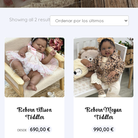
Showing all 2 results
Reborn Alison
Reborn Megan
Toddler
Toddler
690,00
€
990,00
€
DESDE