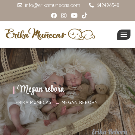
info@erikamunecas.com
642496548
Togg
navig
Megan reborn
ERIKA MUÑECAS
MEGAN REBORN