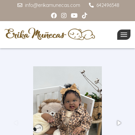
info@erikamunecas.com
642496548
Togg
navig