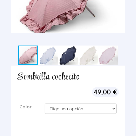
Sombrilla cochecito
49,00
€
Color