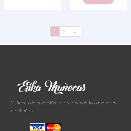
1
2
→
Muñecas de colección no recomendado a menores
de 14 años