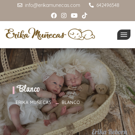
info@erikamunecas.com
642496548
Togg
navig
Blanco
ERIKA MUÑECAS
BLANCO