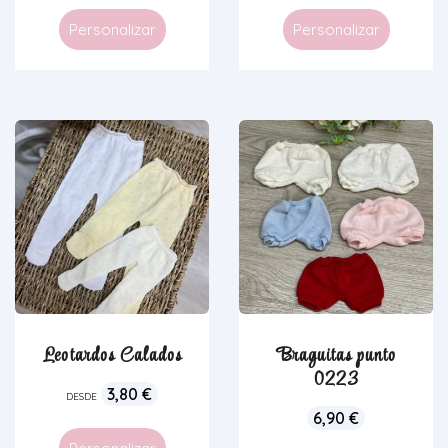
Personalizar
Personalizar
Leotardos Calados
Braguitas punto
0223
3,80
€
DESDE
6,90
€