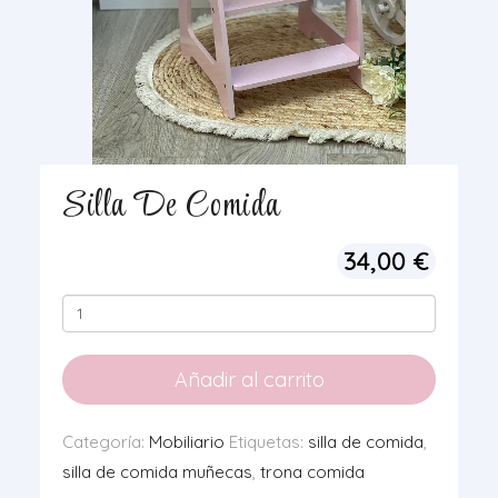
Silla De Comida
34,00
€
Silla
De
Comida
Añadir al carrito
cantidad
Categoría:
Mobiliario
Etiquetas:
silla de comida
,
silla de comida muñecas
,
trona comida