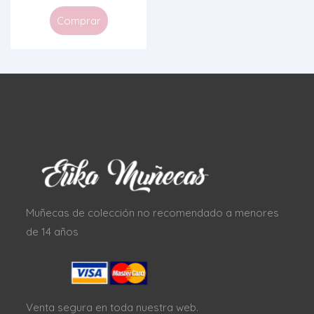
Comprar
Muñecas de colección no recomendado a menores
de 14 años
Venta segura en toda nuestra web.