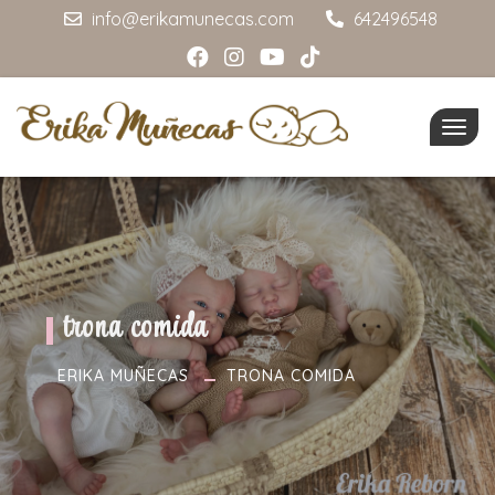
info@erikamunecas.com
642496548
Togg
navig
trona comida
ERIKA MUÑECAS
TRONA COMIDA