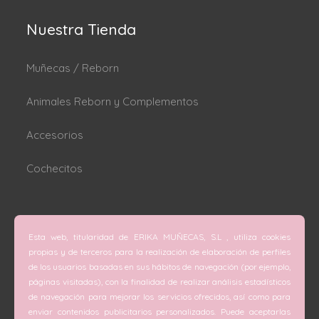
Nuestra Tienda
Muñecas / Reborn
Animales Reborn y Complementos
Accesorios
Cochecitos
Dónde estamos
Esta web, titularidad de ERIKA MUÑECAS, S.L , utiliza cookies
C/ San Vicente Mártir nº 74 (Valencia).
propias y de terceros para la realización de elaboración de perfiles
de los usuarios basadas en sus hábitos de navegación (por ejemplo,
C/ Doctor Melis nº 6 (Grao de Gandía).
páginas visitadas), con la finalidad de realizar análisis estadísticos
de navegación para mejorar los servicios ofrecidos, así como para
Teléfono
enviar contenidos publicitarios personalizados. Puede aceptarlas