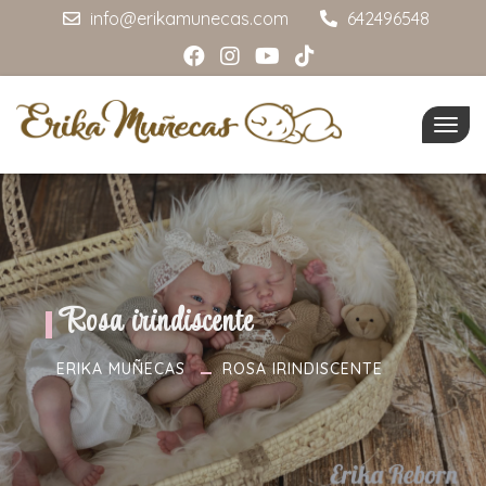
info@erikamunecas.com
642496548
Togg
navig
Rosa irindiscente
ERIKA MUÑECAS
ROSA IRINDISCENTE