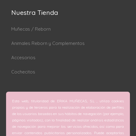
Nuestra Tienda
Muñecas / Reborn
Animales Reborn y Complementos
Accesorios
Cochecitos
Dónde estamos
Esta web, titularidad de ERIKA MUÑECAS, S.L , utiliza cookies
C/ San Vicente Mártir nº 74 (Valencia).
propias y de terceros para la realización de elaboración de perfiles
de los usuarios basadas en sus hábitos de navegación (por ejemplo,
C/ Doctor Melis nº 6 (Grao de Gandía).
páginas visitadas), con la finalidad de realizar análisis estadísticos
de navegación para mejorar los servicios ofrecidos, así como para
Teléfono
enviar contenidos publicitarios personalizados. Puede aceptarlas