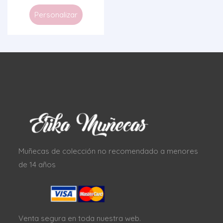
Personalizar
Muñecas de colección no recomendado a menores
de 14 años
Venta segura en toda nuestra web.