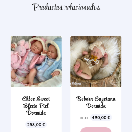
Productos relacionados
Chloe Sweet
Reborn Cayetana
Efecto Piel
Dormida
Dormida
490,00
€
DESDE
258,00
€