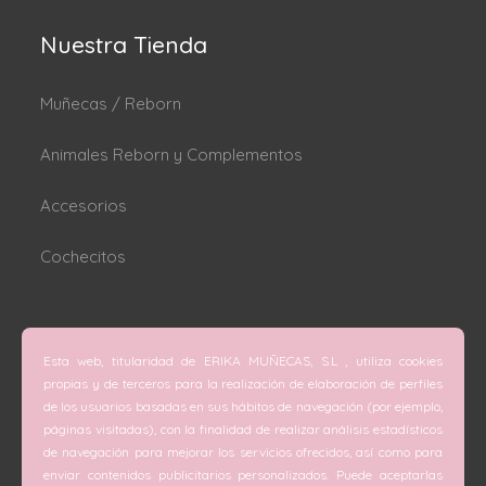
Nuestra Tienda
Muñecas / Reborn
Animales Reborn y Complementos
Accesorios
Cochecitos
Dónde estamos
Esta web, titularidad de ERIKA MUÑECAS, S.L , utiliza cookies
C/ San Vicente Mártir nº 74 (Valencia).
propias y de terceros para la realización de elaboración de perfiles
de los usuarios basadas en sus hábitos de navegación (por ejemplo,
C/ Doctor Melis nº 6 (Grao de Gandía).
páginas visitadas), con la finalidad de realizar análisis estadísticos
de navegación para mejorar los servicios ofrecidos, así como para
Teléfono
enviar contenidos publicitarios personalizados. Puede aceptarlas