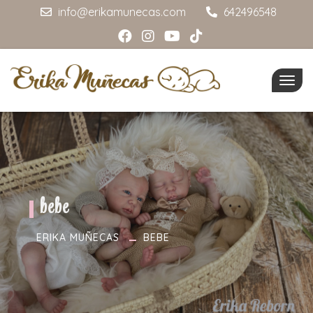
info@erikamunecas.com
642496548
Togg
navig
bebe
ERIKA MUÑECAS
BEBE