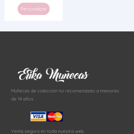
Personalizar
Muñecas de colección no recomendado a menores
de 14 años
Venta segura en toda nuestra web.