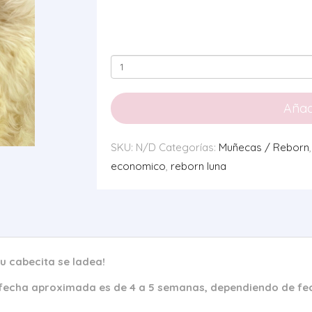
Reborn
Luna
con
Añadi
pelo
pintado
SKU:
N/D
Categorías:
Muñecas / Reborn
cantidad
economico
,
reborn luna
su cabecita se ladea!
 fecha aproximada es de 4 a 5 semanas, dependiendo de fec