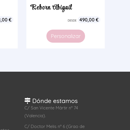
Reborn Abigail
8,00
€
490,00
€
DESDE
Personalizar
Dónde estamos
C/ San Vicente Mártir nº 74
(Valencia).
C/ Doctor Melis nº 6 (Grao de