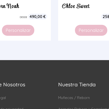
rn Noah
Chloe Sweet
490,00
€
25
DESDE
Personalizar
Personalizar
e Nosotros
Nuestra Tienda
egal
Muñecas / Reborn