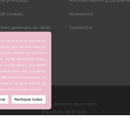
a de privacidad
Animales Reborn y Complem
a de cookies
Accesorios
ones generales de venta
Cochecitos
 terceros para la realización
rar cookies
egación (por ejemplo, páginas
ón para mejorar los servicios
os. Puede aceptarlas todas,
 sus finalidades, en el botón
miento de la web, las cookies
ede volver a personalizar su
tuado en la parte inferior de
 que utilizamos en nuestra
Todos los derechos reservados.
Erika Muñecas © 2026 .