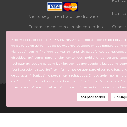
Polític
Politic
Venta segura en toda nuestra web.
Erikamunecas.com cumple con todos
Condici
los protocolos SSL
Esta web, titularidad de ERIKA MUÑECAS, S.L , utiliza cookies propias y de
Configu
de elaboración de perfiles de los usuarios basadas en sus hábitos de nav
visitadas), con la finalidad de realizar análisis estadísticos de navegaci
ofrecidos, así como para enviar contenidos publicitarios personalizad
rechazarlas todas o personalizar las cookies que acepta y las que no, según
“configuración de cookies”. Le informamos de que, para el correcto funciona
de carácter “técnicas” no pueden ser rechazadas. En cualquier momento pu
configuración de cookies pulsando el botón “configuración de cookies” si
nuestra web. Puede consultar más información específica sobre las cookies