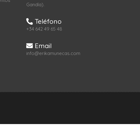
entos
Gandía).
Teléfono
+34 642 49 65 48
Email
info@erikamunecas.com