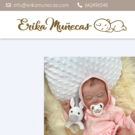
info@erikamunecas.com
642496548