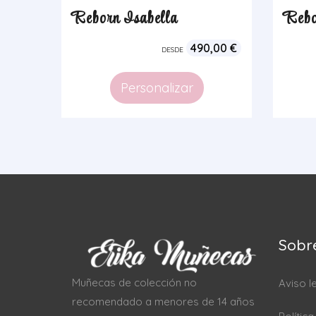
Reborn Isabella
Rebo
490,00
€
DESDE
Personalizar
Sobr
Muñecas de colección no
Aviso l
recomendado a menores de 14 años