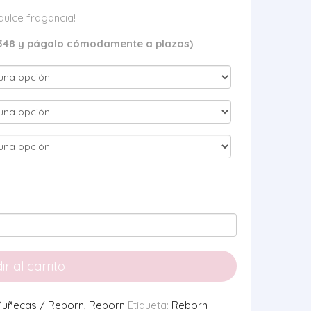
dulce fragancia!
548 y págalo cómodamente a plazos)
r al carrito
uñecas / Reborn
,
Reborn
Etiqueta:
Reborn