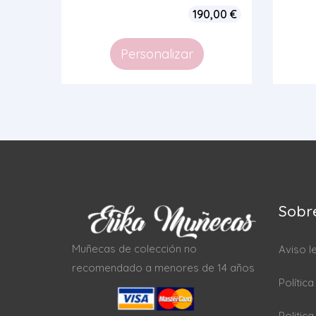
190,00
€
Personalizar
Sobr
Muñecas de colección no
Aviso l
recomendado a menores de 14 años
Polític
Politic