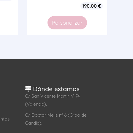
190,00
€
Personalizar
Dónde estamos
C/ San Vicente Mártir nº 74
(Valencia).
C/ Doctor Melis nº 6 (Grao de
entos
Gandía).