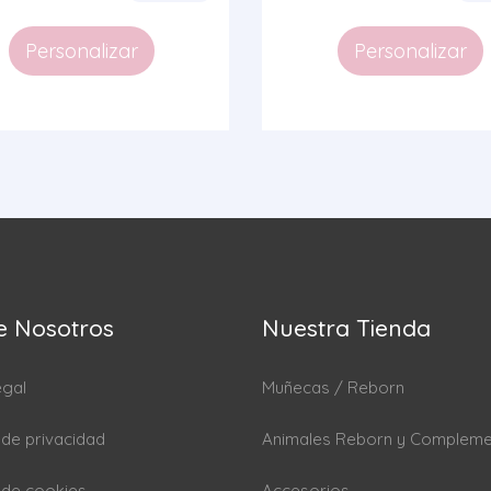
Personalizar
Personalizar
e Nosotros
Nuestra Tienda
egal
Muñecas / Reborn
a de privacidad
Animales Reborn y Complem
a de cookies
Accesorios