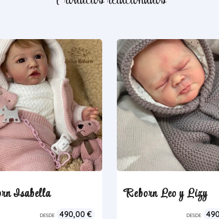
Productos relacionados
rn Isabella
Reborn Leo y Lizy
490,00
€
49
DESDE
DESDE