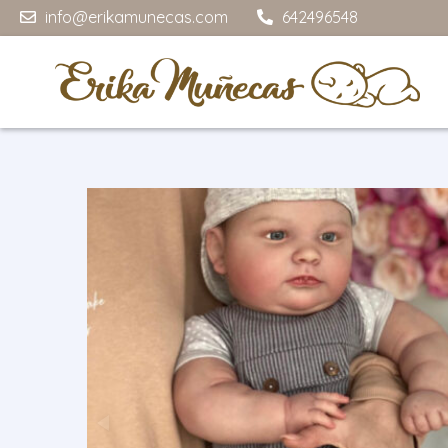
info@erikamunecas.com
642496548