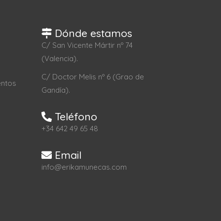
Dónde estamos
C/ San Vicente Mártir nº 74
(Valencia).
C/ Doctor Melis nº 6 (Grao de
entos
Gandía).
Teléfono
+34 642 49 65 48
Email
info@erikamunecas.com