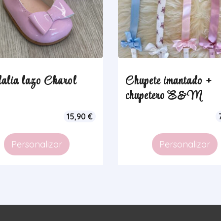
alia lazo Charol
Chupete imantado +
chupetero E&M
15,90
€
Personalizar
Personalizar