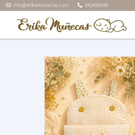
info@erikamunecas.com
642496548