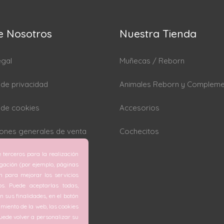
e Nosotros
Nuestra Tienda
egal
Muñecas / Reborn
a de privacidad
Animales Reborn y Complem
a de cookies
Accesorios
ones generales de venta
Cochecitos
 terceros para la realización
rar cookies
egación (por ejemplo, páginas
ón para mejorar los servicios
os. Puede aceptarlas todas,
 sus finalidades, en el botón
miento de la web, las cookies
ede volver a personalizar su