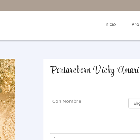
Inicio
Pro
Portareborn Vichy Amaril
Con Nombre
Portareborn