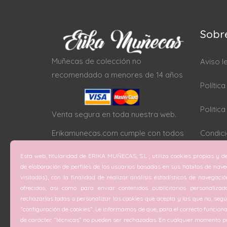
Sobr
Muñecas de colección no
Aviso l
recomendado a menores de 14 años
Polític
Politic
Venta segura en toda nuestra web.
Erikamunecas.com cumple con todos
Condici
los protocolos SSL
Esta web, titularidad de ERIKA MUÑECAS, S.L , utiliza cookies propias y de
Configu
de elaboración de perfiles de los usuarios basadas en sus hábitos de nav
visitadas), con la finalidad de realizar análisis estadísticos de navegaci
ofrecidos, así como para enviar contenidos publicitarios personalizad
rechazarlas todas o personalizar las cookies que acepta y las que no, según
“configuración de cookies”. Le informamos de que, para el correcto funciona
de carácter “técnicas” no pueden ser rechazadas. En cualquier momento pu