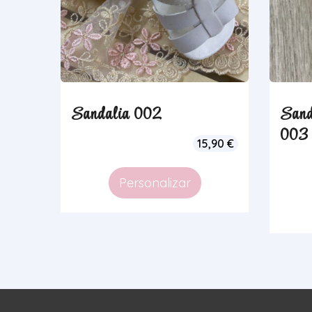
Sandalia 002
Sand
003
15,90
€
Personalizar