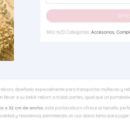
Vichy
Amarillo
Añadi
cantidad
SKU:
N/D
Categorías:
Accesorios
,
Compl
areborn, diseñado especialmente para transportar muñecas y r
an llevar a su bebé reborn a todas partes, igual que un portabebé
to x 32 cm de ancho
, este portarreborn ofrece el tamaño per
didad y resistencia, permitiendo un uso diario tanto para juga