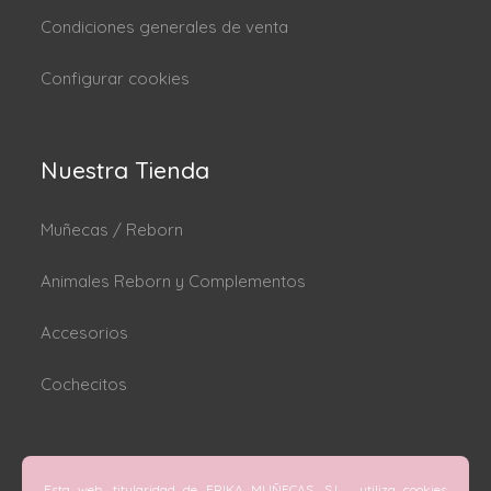
Condiciones generales de venta
Configurar cookies
Nuestra Tienda
Muñecas / Reborn
Animales Reborn y Complementos
Accesorios
Cochecitos
Dónde estamos
Esta web, titularidad de ERIKA MUÑECAS, S.L , utiliza cookies