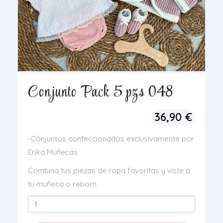
Conjunto Pack 5 pzs 048
36,90
€
-Conjuntos confeccionados exclusivamente por
Erika Muñecas
Combina tus piezas de ropa favoritas y viste a
tu muñeca o reborn
Conjunto
Pack