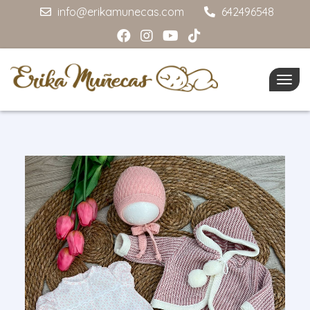
info@erikamunecas.com
642496548
Togg
navig