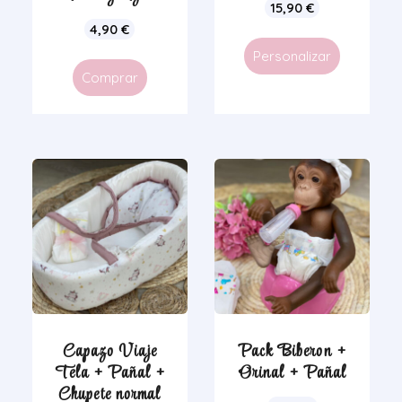
15,90
€
4,90
€
Personalizar
Comprar
Capazo Viaje
Pack Biberon +
Tela + Pañal +
Orinal + Pañal
Chupete normal