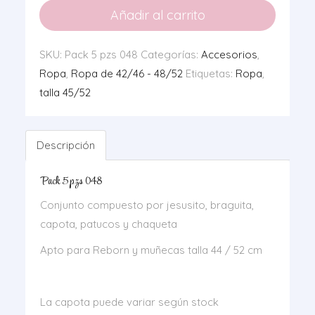
5
Añadir al carrito
pzs
048
SKU:
Pack 5 pzs 048
Categorías:
Accesorios
,
cantidad
Ropa
,
Ropa de 42/46 - 48/52
Etiquetas:
Ropa
,
talla 45/52
Descripción
Pack 5 pzs 048
Conjunto compuesto por jesusito, braguita,
capota, patucos y chaqueta
Apto para Reborn y muñecas talla 44 / 52 cm
La capota puede variar según stock