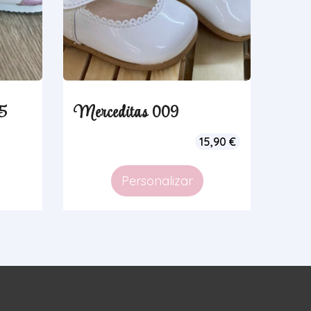
05
Merceditas 009
15,90
€
Personalizar