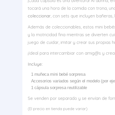
¡Cada cápsula es una aventura! Al abrirla,
tocará una hora de la comida con trona, una
coleccionar
, con sets que incluyen bañeras
Además de coleccionables, estos mini bebé
y la motricidad fina mientras se divierten c
juego de cuidar, imitar y crear sus propias hi
¡Ideal para intercambiar con amig@s y crear
Incluye:
1 muñeca mini bebé sorpresa
Accesorios variados según el modelo (por ejem
1 cápsula sorpresa reutilizable
Se venden por separado y se envían de form
(El precio en tienda puede variar)