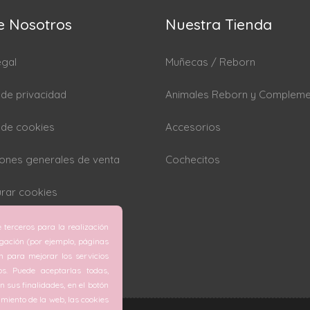
e Nosotros
Nuestra Tienda
egal
Muñecas / Reborn
a de privacidad
Animales Reborn y Complem
a de cookies
Accesorios
ones generales de venta
Cochecitos
rar cookies
 terceros para la realización
egación (por ejemplo, páginas
ón para mejorar los servicios
os. Puede aceptarlas todas,
 sus finalidades, en el botón
miento de la web, las cookies