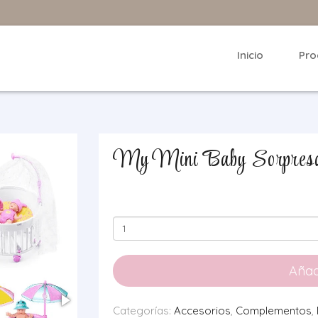
Inicio
Pro
My Mini Baby Sorpresa
My
Mini
Baby
Añadi
Sorpresa
Serie
Categorías:
Accesorios
,
Complementos
,