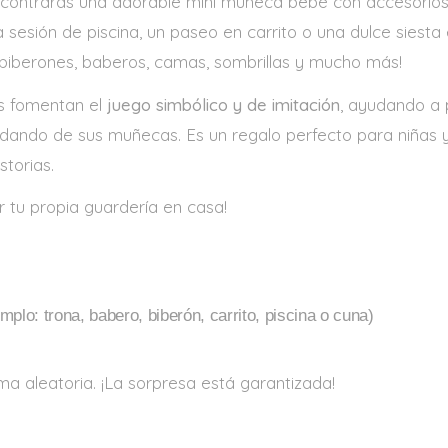
 encontrarás una adorable mini muñeca bebé con accesorio
 sesión de piscina, un paseo en carrito o una dulce siesta
, biberones, baberos, camas, sombrillas y mucho más!
s fomentan el
juego simbólico y de imitación
, ayudando a 
uidando de sus muñecas. Es un regalo perfecto para niñas y
storias.
 tu propia guardería en casa!
plo: trona, babero, biberón, carrito, piscina o cuna)
a aleatoria. ¡La sorpresa está garantizada!