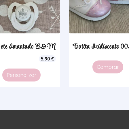
pete Imantado E&M
Botita Iridiscente 0
5,90
€
Comprar
Personalizar