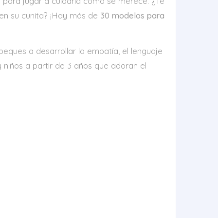
s para jugar a cuidarla como se merece. ¿Te
 en su cunita? ¡Hay más de
30 modelos para
peques a desarrollar la empatía, el lenguaje
 niños a partir de 3 años que adoran el