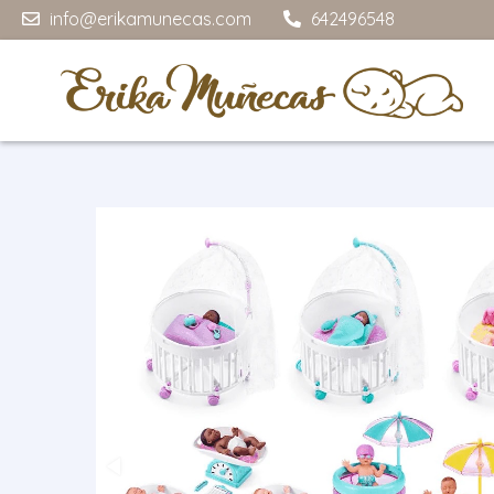
info@erikamunecas.com
642496548