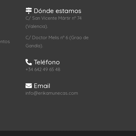
Dónde estamos
C/ San Vicente Mártir nº 74
(Valencia).
C/ Doctor Melis nº 6 (Grao de
entos
Gandía).
Teléfono
+34 642 49 65 48
Email
info@erikamunecas.com