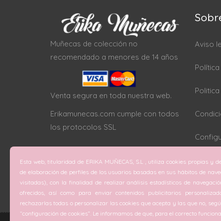
Sobr
Muñecas de colección no
Aviso l
recomendado a menores de 14 años
Polític
Politic
Venta segura en toda nuestra web.
Erikamunecas.com cumple con todos
Condici
los protocolos SSL
Configu
Esta web, titularidad de ERIKA MUÑECAS, S.L , utiliza cookies propias y de
de elaboración de perfiles de los usuarios basadas en sus hábitos de nav
visitadas), con la finalidad de realizar análisis estadísticos de navegaci
ofrecidos, así como para enviar contenidos publicitarios personalizad
rechazarlas todas o personalizar las cookies que acepta y las que no, según
“configuración de cookies”. Le informamos de que, para el correcto funciona