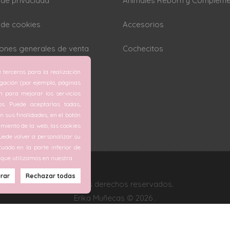
a de privacidad
Animales Reborn y Complem
a de cookies
Accesorios
ones generales de venta
Cochecitos
 terceros para la realización
rar cookies
egación (por ejemplo, páginas
ón para mejorar los servicios
os. Puede aceptarlas todas,
 sus finalidades, en el botón
miento de la web, las cookies
ede volver a personalizar su
tuado en la parte inferior de
 que utilizamos en nuestra
Todos los derechos reservados.
Erika Muñecas © 2026 .