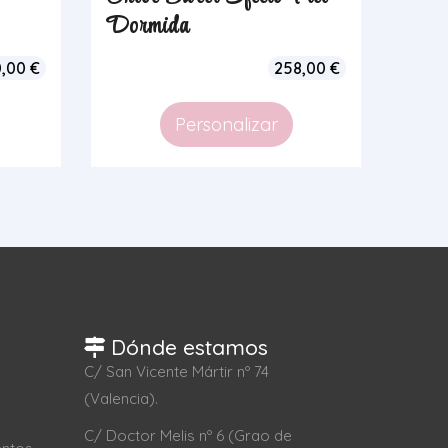
Dormida
0,00
€
258,00
€
Personalizar
Dónde estamos
C/ San Vicente Mártir nº 74
(Valencia).
C/ Doctor Melis nº 6 (Grao de