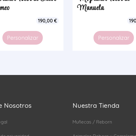
meo
Manuela
190,00
€
19
Personalizar
Personalizar
e Nosotros
Nuestra Tienda
egal
Muñecas / Reborn