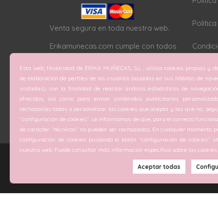
Polític
Politic
Venta segura en toda nuestra web.
Erikamunecas.com cumple con todos
Condici
los protocolos SSL
Esta web, titularidad de ERIKA MUÑECAS, S.L , utiliza cookies propias y de
Configu
de elaboración de perfiles de los usuarios basadas en sus hábitos de nav
visitadas), con la finalidad de realizar análisis estadísticos de navegaci
ofrecidos, así como para enviar contenidos publicitarios personalizad
rechazarlas todas o personalizar las cookies que acepta y las que no, según
“configuración de cookies”. Le informamos de que, para el correcto funciona
de carácter “técnicas” no pueden ser rechazadas. En cualquier momento pu
configuración de cookies pulsando el botón “configuración de cookies” si
nuestra web. Puede consultar más información específica sobre las cookies