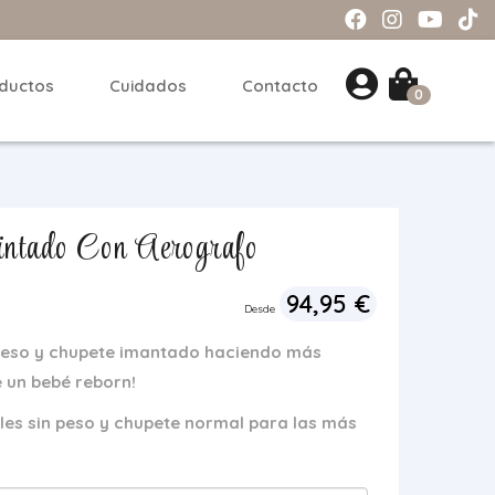
ductos
Cuidados
Contacto
0
ntado Con Aerografo
94,95
€
Desde
peso y chupete imantado
haciendo más
 un bebé reborn!
es sin peso y chupete normal para las más