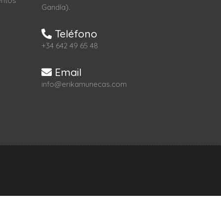
entos
Gandía).
Teléfono
+34 642 49 65 48
Email
info@erikamunecas.com