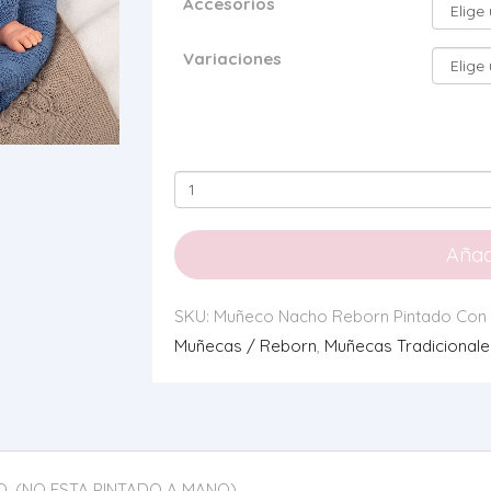
Accesorios
Variaciones
Muñeco
Jorge
Reborn
Añadi
Pintado
Con
SKU:
Muñeco Nacho Reborn Pintado Con
Aerografo
Muñecas / Reborn
,
Muñecas Tradicionale
cantidad
O, (NO ESTA PINTADO A MANO)