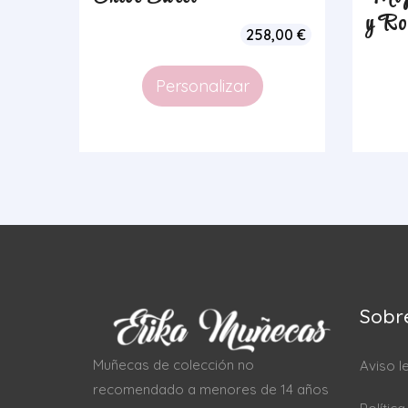
y Ro
258,00
€
Personalizar
Sobr
Muñecas de colección no
Aviso l
recomendado a menores de 14 años