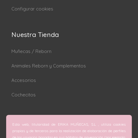
Configurar cookies
Nuestra Tienda
Muñecas / Reborn
Animales Reborn y Complementos
Accesorios
Cochecitos
Dónde estamos
Esta web, titularidad de ERIKA MUÑECAS, S.L , utiliza cookies
C/ San Vicente Mártir nº 74 (Valencia).
propias y de terceros para la realización de elaboración de perfiles
de los usuarios basadas en sus hábitos de navegación (por ejemplo,