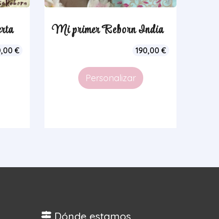
rta
Mi primer Reborn India
0,00
€
190,00
€
Personalizar
Dónde estamos