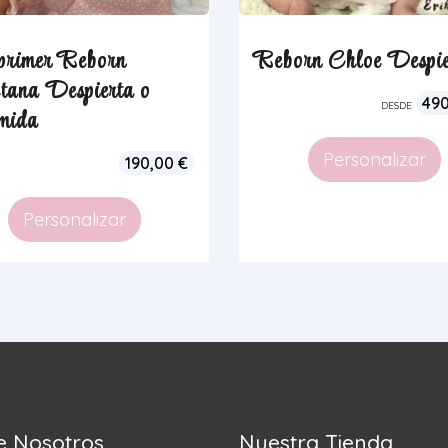
rimer Reborn
Reborn Chloe Despie
tana Despierta o
49
DESDE
mida
Personalizar
190,00
€
Personalizar
e Nosotros
Nuestra Tienda