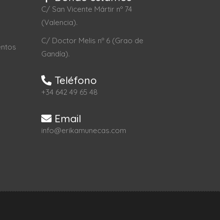
C/ San Vicente Mártir nº 74
(Valencia).
C/ Doctor Melis nº 6 (Grao de
entos
Gandía).
Teléfono
+34 642 49 65 48
Email
info@erikamunecas.com