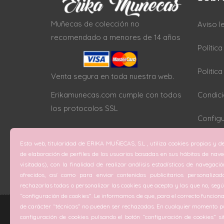
Muñecas de colección no
Aviso l
recomendado a menores de 14 años
Polític
Politic
Venta segura en toda nuestra web.
Erikamunecas.com cumple con todos
Condici
los protocolos SSL
Configu
Esta web, titularidad de ERIKA MUÑECAS, S.L , utiliza cookies propias y de
de elaboración de perfiles de los usuarios basadas en sus hábitos de nav
visitadas), con la finalidad de realizar análisis estadísticos de navegaci
ofrecidos, así como para enviar contenidos publicitarios personalizad
rechazarlas todas o personalizar las cookies que acepta y las que no, según
“configuración de cookies”. Le informamos de que, para el correcto funciona
de carácter “técnicas” no pueden ser rechazadas. En cualquier momento pu
configuración de cookies pulsando el botón “configuración de cookies” si