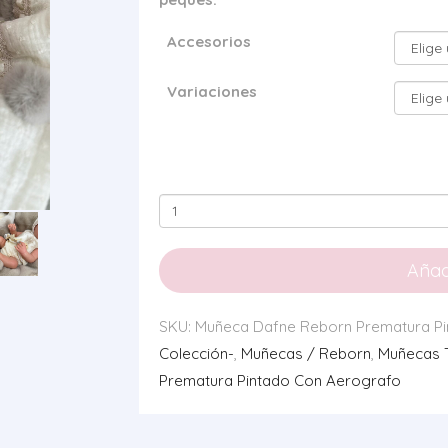
Accesorios
Variaciones
Muñeca
Dafne
Reborn
Añadi
Prematura
Pintado
SKU:
Muñeca Dafne Reborn Prematura Pi
Con
Colección-
,
Muñecas / Reborn
,
Muñecas T
Aerografo
Prematura Pintado Con Aerografo
cantidad