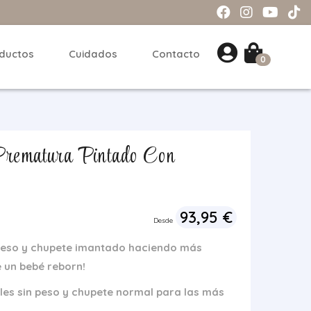
ductos
Cuidados
Contacto
0
rematura Pintado Con
93,95
€
Desde
peso y chupete imantado
haciendo más
 un bebé reborn!
es sin peso y chupete normal para las más