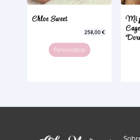
Chloe Sweet
Mi p
Caye
258,00
€
Dor
Personalizar
Sobr