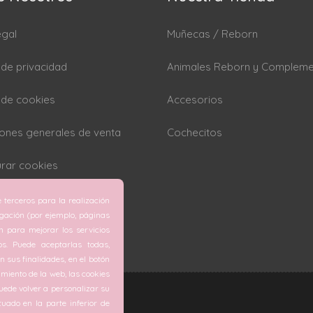
egal
Muñecas / Reborn
a de privacidad
Animales Reborn y Complem
a de cookies
Accesorios
ones generales de venta
Cochecitos
rar cookies
 terceros para la realización
egación (por ejemplo, páginas
ón para mejorar los servicios
os. Puede aceptarlas todas,
 sus finalidades, en el botón
miento de la web, las cookies
ede volver a personalizar su
tuado en la parte inferior de