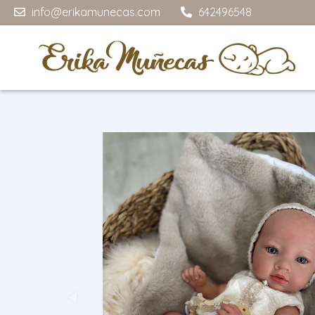
info@erikamunecas.com
642496548