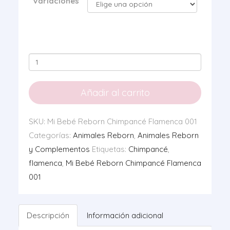
Variaciones
Mi
Bebé
Reborn
Añadir al carrito
Chimpancé
Flamenca
SKU:
Mi Bebé Reborn Chimpancé Flamenca 001
001
Categorías:
Animales Reborn
,
Animales Reborn
cantidad
y Complementos
Etiquetas:
Chimpancé
,
flamenca
,
Mi Bebé Reborn Chimpancé Flamenca
001
Descripción
Información adicional