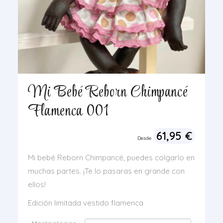
Mi Bebé Reborn Chimpancé
Flamenca 001
61,95
€
Desde
Mi bebé Reborn Chimpancé, puedes colgarlo en
muchas partes. ¡Te lo pasaras en grande con
ellos!
Edición limitada vestido flamenca