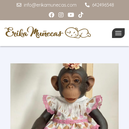
info@erikamunecas.com
642496548
Togg
navig