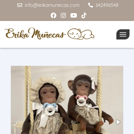
info@erikamunecas.com
642496548
Togg
navig