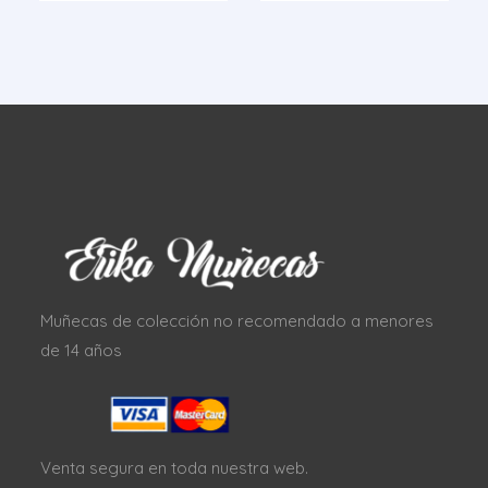
Muñecas de colección no recomendado a menores
de 14 años
Venta segura en toda nuestra web.