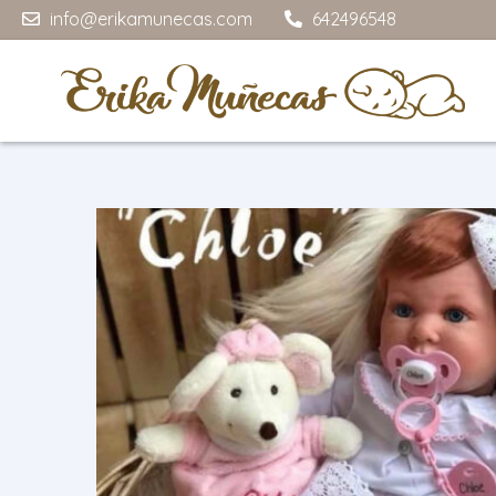
info@erikamunecas.com
642496548