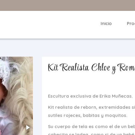
Inicio
Pro
Kit Realista Chloe y Rome
Escultura exclusiva de Erika Muñecas.
Kit realista de reborn, extremidades s
sutiles rojeces, babitas y moquitos.
Su cuerpo de tela es como el de un beb
cabecita se ladea, como si de un bebé 