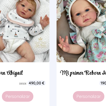
rn Abigail
Mi primer Reborn I
490,00
€
19
DESDE
Personalizar
Personalizar