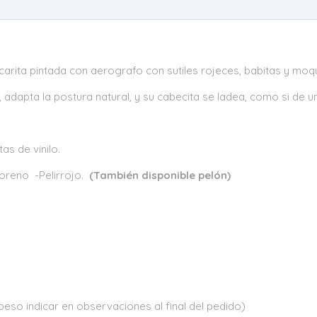
y carita pintada con aerografo con sutiles rojeces, babitas y moqu
adapta la postura natural, y su cabecita se ladea, como si de un
s de vinilo.
Moreno -Pelirrojo.
(También disponible pelón)
eso indicar en observaciones al final del pedido)