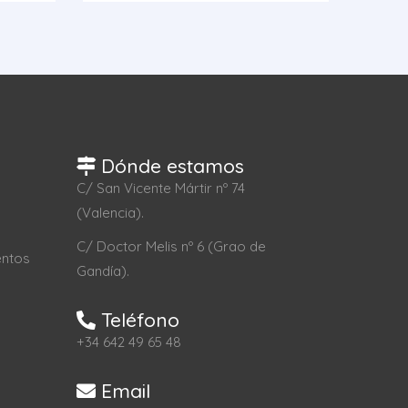
Dónde estamos
C/ San Vicente Mártir nº 74
(Valencia).
C/ Doctor Melis nº 6 (Grao de
entos
Gandía).
Teléfono
+34 642 49 65 48
Email