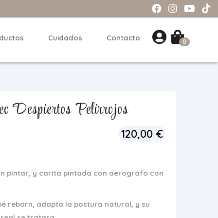
ductos
Cuidados
Contacto
0
o Despiertos Pelirrojos
120,00
€
in pintar, y carita pintada con aerografo con
é reborn, adapta la postura natural, y su
real se tratara.