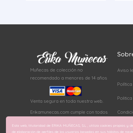
Sobr
Muñecas de colección no
Aviso l
recomendado a menores de 14 años
Polític
Politic
Venta segura en toda nuestra web.
Erikamunecas.com cumple con todos
Condici
los protocolos SSL
Esta web, titularidad de ERIKA MUÑECAS, S.L , utiliza cookies propias y de
Configu
de elaboración de perfiles de los usuarios basadas en sus hábitos de nav