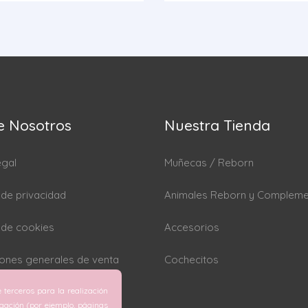
e Nosotros
Nuestra Tienda
egal
Muñecas / Reborn
a de privacidad
Animales Reborn y Complem
a de cookies
Accesorios
ones generales de venta
Cochecitos
 terceros para la realización
rar cookies
egación (por ejemplo, páginas