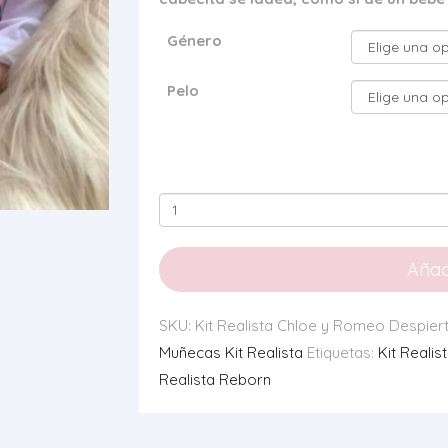
Género
Pelo
Kit
Realista
Chloe
Añadi
y
Romeo
SKU:
Kit Realista Chloe y Romeo Despiert
Despiertos
Muñecas Kit Realista
Etiquetas:
Kit Reali
Pelirrojos
Realista Reborn
cantidad