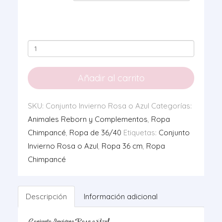
Conjunto
Invierno
Rosa
Añadir al carrito
o
Azul
SKU:
Conjunto Invierno Rosa o Azul
Categorías:
cantidad
Animales Reborn y Complementos
,
Ropa
Chimpancé
,
Ropa de 36/40
Etiquetas:
Conjunto
Invierno Rosa o Azul
,
Ropa 36 cm
,
Ropa
Chimpancé
Descripción
Información adicional