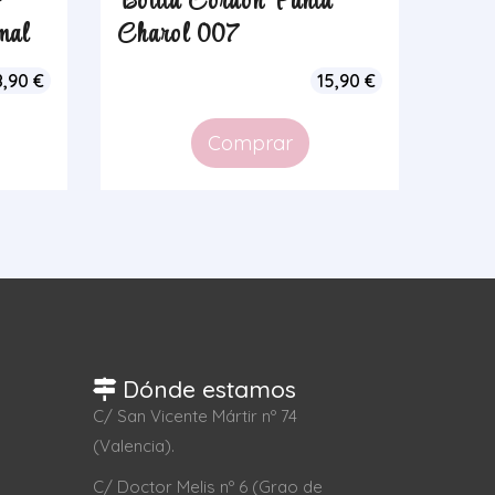
+
Botita Cordon Punta
mal
Charol 007
8,90
€
15,90
€
Comprar
Dónde estamos
C/ San Vicente Mártir nº 74
(Valencia).
C/ Doctor Melis nº 6 (Grao de