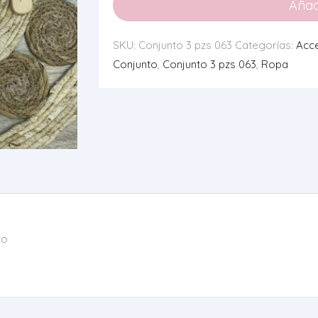
Añadi
063
cantidad
SKU:
Conjunto 3 pzs 063
Categorías:
Acc
Conjunto
,
Conjunto 3 pzs 063
,
Ropa
to