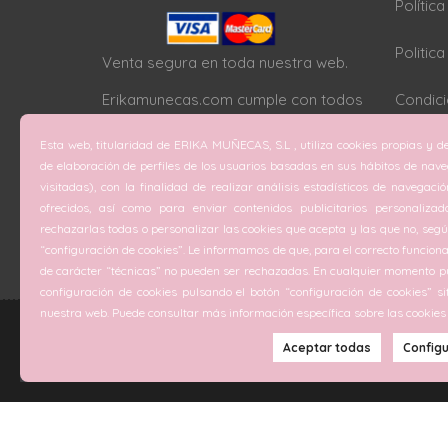
Polític
Politic
Venta segura en toda nuestra web.
Erikamunecas.com cumple con todos
Condici
los protocolos SSL
Esta web, titularidad de ERIKA MUÑECAS, S.L , utiliza cookies propias y de
Configu
de elaboración de perfiles de los usuarios basadas en sus hábitos de nav
visitadas), con la finalidad de realizar análisis estadísticos de navegaci
ofrecidos, así como para enviar contenidos publicitarios personalizad
rechazarlas todas o personalizar las cookies que acepta y las que no, según
“configuración de cookies”. Le informamos de que, para el correcto funciona
de carácter “técnicas” no pueden ser rechazadas. En cualquier momento pu
configuración de cookies pulsando el botón “configuración de cookies” si
nuestra web. Puede consultar más información específica sobre las cookies