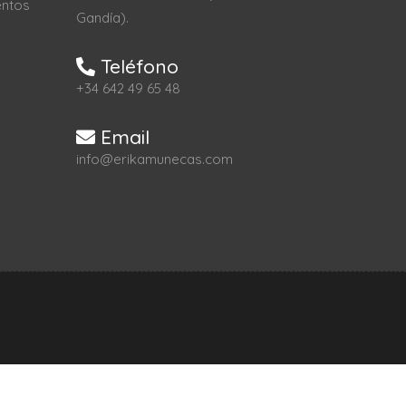
entos
Gandía).
Teléfono
+34 642 49 65 48
Email
info@erikamunecas.com