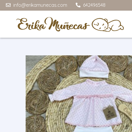
info@erikamunecas.com
642496548