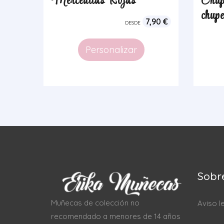
Merceditas Rojas
Chup
chu
7,90
€
DESDE
Personalizar
Sobr
Muñecas de colección no
Aviso l
recomendado a menores de 14 años