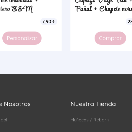
ete imantado +
Capazo Viaje Tela 
petero E&M
Pañal + Chupete nor
7,90
€
2
Personalizar
Comprar
e Nosotros
Nuestra Tienda
egal
Muñecas / Reborn