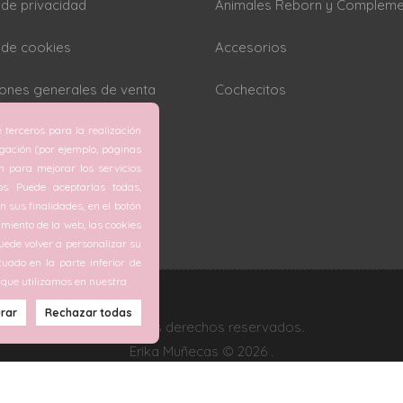
a de privacidad
Animales Reborn y Complem
a de cookies
Accesorios
ones generales de venta
Cochecitos
 terceros para la realización
rar cookies
egación (por ejemplo, páginas
ón para mejorar los servicios
os. Puede aceptarlas todas,
 sus finalidades, en el botón
miento de la web, las cookies
ede volver a personalizar su
tuado en la parte inferior de
 que utilizamos en nuestra
Todos los derechos reservados.
Erika Muñecas © 2026 .