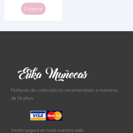
Comprar
Muñecas de colección no recomendado a menores
de 14 años
Venta segura en toda nuestra web.