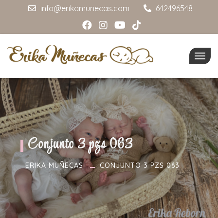
info@erikamunecas.com
642496548
Togg
navig
Conjunto 3 pzs 063
ERIKA MUÑECAS
CONJUNTO 3 PZS 063