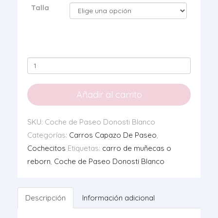
Talla
Coche
de
Paseo
Añadir al carrito
Donosti
Blanco
SKU:
Coche de Paseo Donosti Blanco
+
Categorías:
Carros Capazo De Paseo
,
Bolso
Cochecitos
Etiquetas:
carro de muñecas o
de
reborn
,
Coche de Paseo Donosti Blanco
Charol
cantidad
Descripción
Información adicional