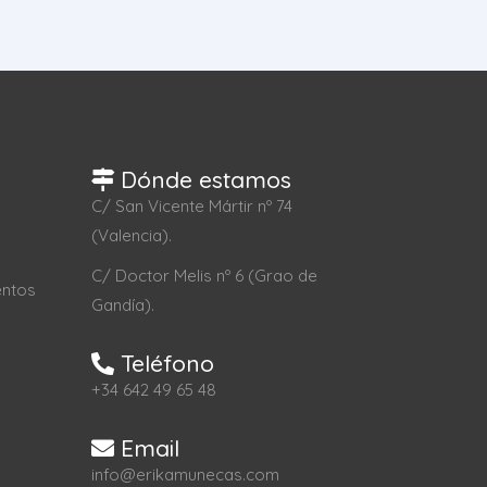
Dónde estamos
C/ San Vicente Mártir nº 74
(Valencia).
C/ Doctor Melis nº 6 (Grao de
entos
Gandía).
Teléfono
+34 642 49 65 48
Email
info@erikamunecas.com