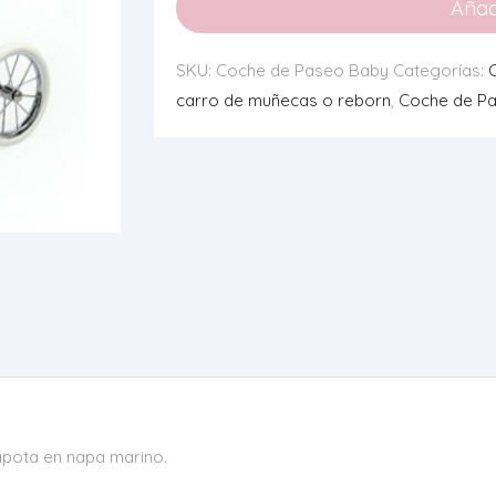
Añadi
Baby
+
SKU:
Coche de Paseo Baby
Categorías:
Bolso
carro de muñecas o reborn
,
Coche de P
cantidad
capota en napa marino.