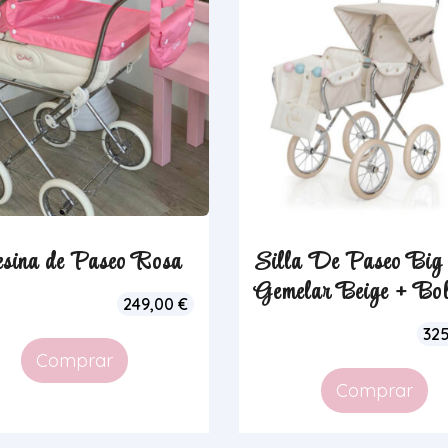
esina de Paseo Rosa
Silla De Paseo Big
Gemelar Beige + Bo
249,00
€
32
Comprar
Comprar