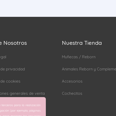
e Nosotros
Nuestra Tienda
egal
Muñecas / Reborn
a de privacidad
Animales Reborn y Complem
a de cookies
Accesorios
ones generales de venta
Cochecitos
 terceros para la realización
rar cookies
egación (por ejemplo, páginas
ón para mejorar los servicios