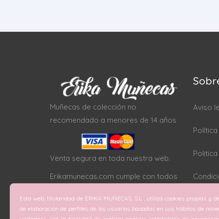
Sobr
Muñecas de colección no
Aviso l
recomendado a menores de 14 años
Polític
Politic
Venta segura en toda nuestra web.
Erikamunecas.com cumple con todos
Condici
los protocolos SSL
Esta web, titularidad de ERIKA MUÑECAS, S.L , utiliza cookies propias y de
Configu
de elaboración de perfiles de los usuarios basadas en sus hábitos de nav
visitadas), con la finalidad de realizar análisis estadísticos de navegaci