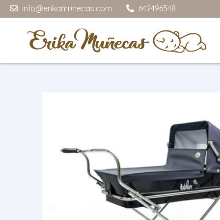
info@erikamunecas.com
642496548