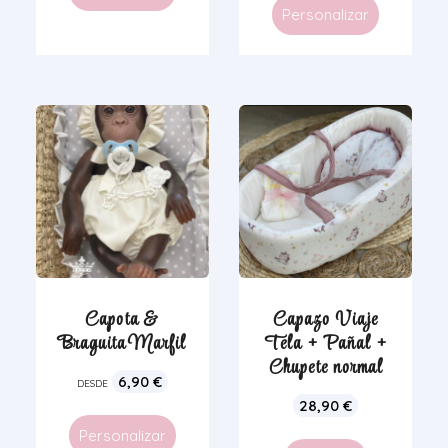
Personalizar
Capota &
Capazo Viaje
Braguita Marfil
Tela + Pañal +
Chupete normal
6,90
€
DESDE
28,90
€
Personalizar