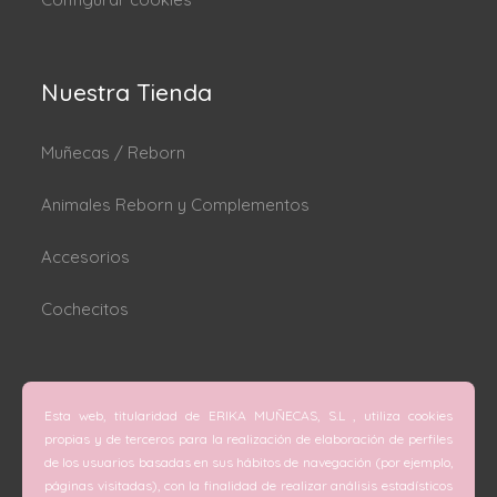
Nuestra Tienda
Muñecas / Reborn
Animales Reborn y Complementos
Accesorios
Cochecitos
Dónde estamos
Esta web, titularidad de ERIKA MUÑECAS, S.L , utiliza cookies
C/ San Vicente Mártir nº 74 (Valencia).
propias y de terceros para la realización de elaboración de perfiles
de los usuarios basadas en sus hábitos de navegación (por ejemplo,
C/ Doctor Melis nº 6 (Grao de Gandía).
páginas visitadas), con la finalidad de realizar análisis estadísticos