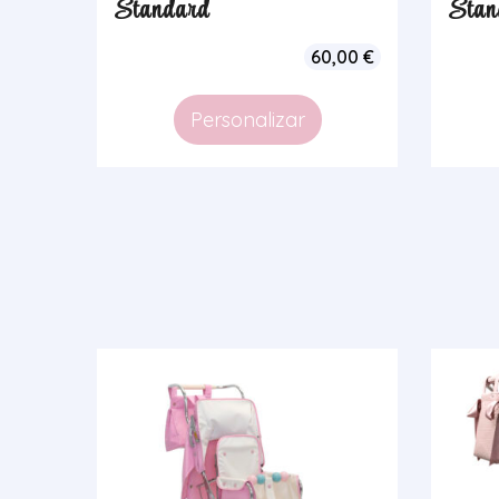
Standard
Stan
60,00
€
Personalizar