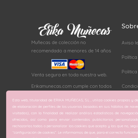
Sobr
Muñecas de colección no
Aviso l
recomendado a menores de 14 años
Polític
Politic
Venta segura en toda nuestra web.
Erikamunecas.com cumple con todos
Condici
los protocolos SSL
Esta web, titularidad de ERIKA MUÑECAS, S.L , utiliza cookies propias y de
Configu
de elaboración de perfiles de los usuarios basadas en sus hábitos de nav
visitadas), con la finalidad de realizar análisis estadísticos de navegaci
ofrecidos, así como para enviar contenidos publicitarios personalizad
rechazarlas todas o personalizar las cookies que acepta y las que no, según
“configuración de cookies”. Le informamos de que, para el correcto funciona