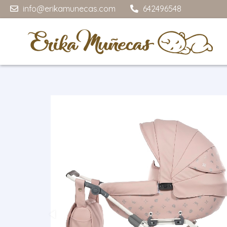
info@erikamunecas.com
642496548