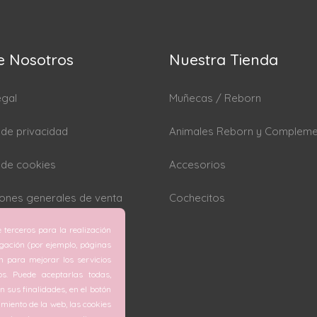
e Nosotros
Nuestra Tienda
egal
Muñecas / Reborn
a de privacidad
Animales Reborn y Complem
a de cookies
Accesorios
ones generales de venta
Cochecitos
 terceros para la realización
rar cookies
egación (por ejemplo, páginas
ón para mejorar los servicios
os. Puede aceptarlas todas,
 sus finalidades, en el botón
miento de la web, las cookies