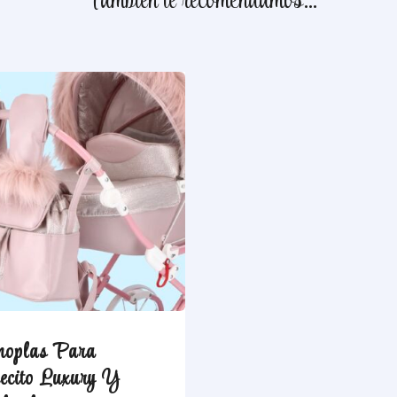
También te recomendamos…
oplas Para
ecito Luxury Y