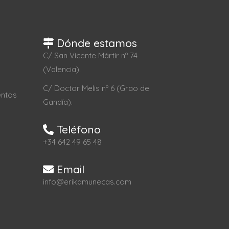
Dónde estamos
C/ San Vicente Mártir nº 74
(Valencia).
C/ Doctor Melis nº 6 (Grao de
entos
Gandía).
Teléfono
+34 642 49 65 48
Email
info@erikamunecas.com