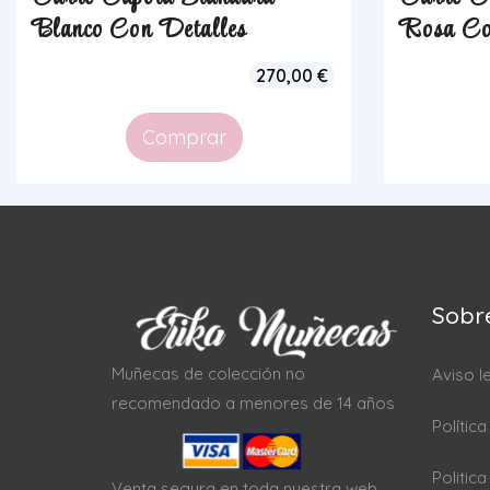
Blanco Con Detalles
Rosa Co
270,00
€
Comprar
Sobr
Muñecas de colección no
Aviso l
recomendado a menores de 14 años
Polític
Politic
Venta segura en toda nuestra web.