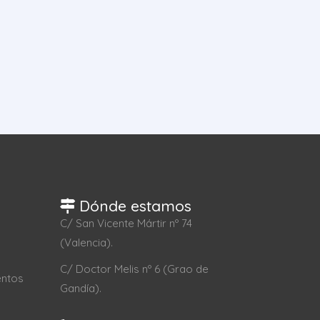
Dónde estamos
C/ San Vicente Mártir nº 74
(Valencia).
C/ Doctor Melis nº 6 (Grao de
entos
Gandía).