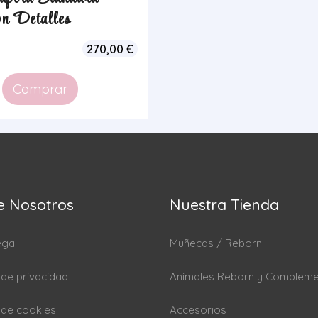
n Detalles
270,00
€
Comprar
e Nosotros
Nuestra Tienda
egal
Muñecas / Reborn
a de privacidad
Animales Reborn y Complem
a de cookies
Accesorios