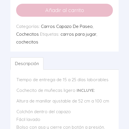
Luxe
Luxe
Añadir al carrito
Rosa
Verde
cantidad
cantidad
Categorías:
Carros Capazo De Paseo
,
Cochecitos
Etiquetas:
carros para jugar
,
cochecitos
Descripción
Tiempo de entrega de 15 a 25 días laborables
Cochecito de muñecas ligero
INCLUYE:
Altura de manillar ajustable de 52 cm a 100 cm
Colchón dentro del capazo
Fácil lavado
Bolso con asa y cierre con botón a presión.