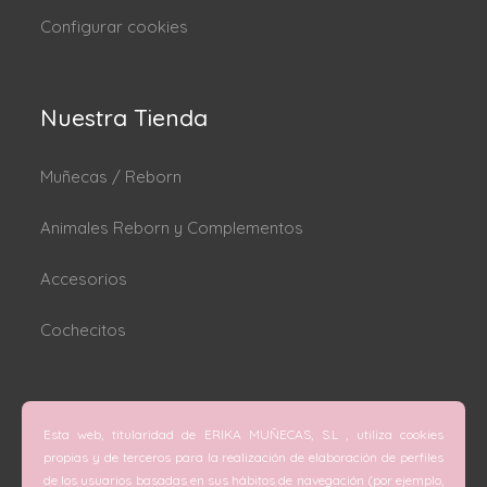
Configurar cookies
Nuestra Tienda
Muñecas / Reborn
Animales Reborn y Complementos
Accesorios
Cochecitos
Dónde estamos
Esta web, titularidad de ERIKA MUÑECAS, S.L , utiliza cookies
C/ San Vicente Mártir nº 74 (Valencia).
propias y de terceros para la realización de elaboración de perfiles
de los usuarios basadas en sus hábitos de navegación (por ejemplo,