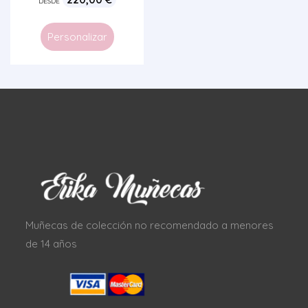
DESDE
Personalizar
Muñecas de colección no recomendado a menores
de 14 años