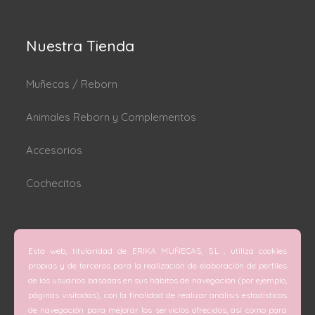
Nuestra Tienda
Muñecas / Reborn
Animales Reborn y Complementos
Accesorios
Cochecitos
Dónde estamos
Esta web, titularidad de ERIKA MUÑECAS, S.L , utiliza cookies
C/ San Vicente Mártir nº 74 (Valencia).
propias y de terceros para la realización de elaboración de perfiles
de los usuarios basadas en sus hábitos de navegación (por ejemplo,
C/ Doctor Melis nº 6 (Grao de Gandía).
páginas visitadas), con la finalidad de realizar análisis estadísticos
de navegación para mejorar los servicios ofrecidos, así como para