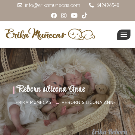
info@erikamunecas.com
642496548
Togg
navig
Reborn silicona Anne
ERIKA MUÑECAS
REBORN SILICONA ANNE